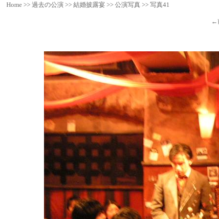
Home
>>
過去の公演
>>
結婚披露宴
>>
公演写真
>>
写真41
←