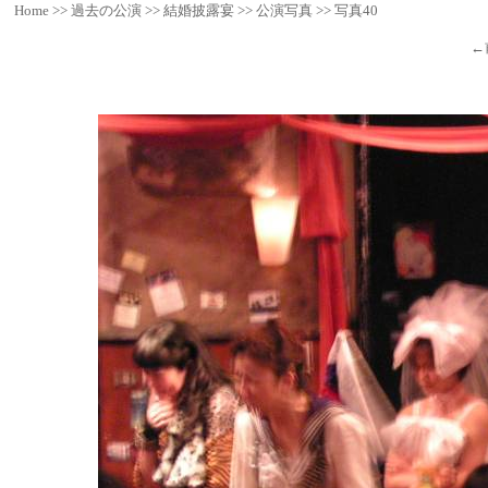
Home
>>
過去の公演
>>
結婚披露宴
>>
公演写真
>>
写真40
←