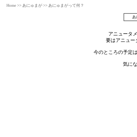
Home
>>
あにゅまが
>>
あにゅまがって何？
あ
アニュータ
要はアニュー
今のところの予定は
気に