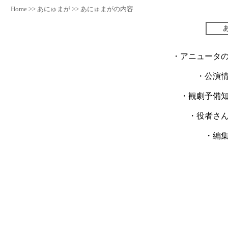
Home
>>
あにゅまが
>>
あにゅまがの内容
・アニュータ
・公演
・観劇予備
・役者さ
・編