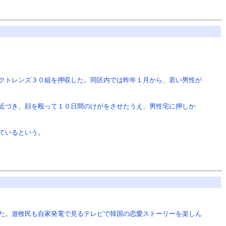
クトレンズ３０組を押収した。同区内では昨年１月から、若い男性が
近づき、顔を殴って１０日間のけがをさせたうえ、男性宅に押しか
ているという。
た。遊牧民も自家発電で見るテレビで韓国の恋愛ストーリーを楽しん