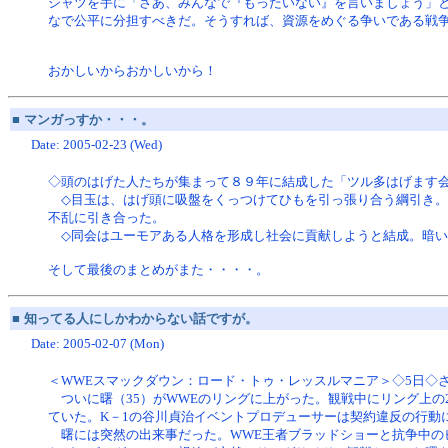
シャツを手に「さあ、みんなで『もったいない』を言いましょう」
なで公平に分担すべきだ。そうすれば、資源をめぐる争いである戦
おかしいからおかしいから！
■
マンガっすか・・・。
Date: 2005-02-23 (Wed)
◇頭のはげた人たちが集まって８９年に結成した「ツル多はげます
◇目玉は、はげ頭に吸盤をくっつけてひもを引っ張り合う綱引き。
不乱に引き合った。
◇同会はユーモアある人格を形成し社会に貢献しようと結成。暗い
そして最後のまとめがまた・・・・。
■
知ってる人にしかわからない話ですが。
Date: 2005-02-07 (Mon)
＜WWEスマックダウン：ロード・トゥ・レッスルマニア＞◇5日◇さ
ついに曙（35）がWWEのリングに上がった。観戦中にリング上の
ていた。K－1の谷川貞治イベントプロデューサーは契約違反の行動
曙には突然の出来事だった。WWE王者ブラッドショーと抗争中の