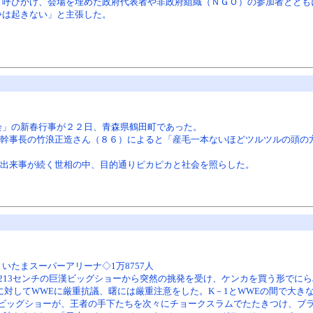
と呼びかけ、会場を埋めた政府代表者や非政府組織（ＮＧＯ）の参加者ととも
争は起きない」と主張した。
会」の新春行事が２２日、青森県鶴田町であった。
幹事長の竹浪正造さん（８６）によると「産毛一本ないほどツルツルの頭の
出来事が続く世相の中、目的通りピカピカと社会を照らした。
いたまスーパーアリーナ◇1万8757人
213センチの巨漢ビッグショーから突然の挑発を受け、ケンカを買う形でに
に対してWWEに厳重抗議、曙には厳重注意をした。K－1とWWEの間で大き
ビッグショーが、王者の手下たちを次々にチョークスラムでたたきつけ、ブ