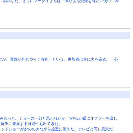
に唱和した。さらにマータイさんは「限りある資源を有効に使い、み
方が、吸盤が外れづらく有利」という。参加者は首に力を込め、一心
らみ合った。ショーの一部と思われたが、WWEが曙にオファーを出し
な抗争に発展する可能性も出てきた。
ラッドショーがおののきながら控室に消えた。テレビと同じ風景だ。