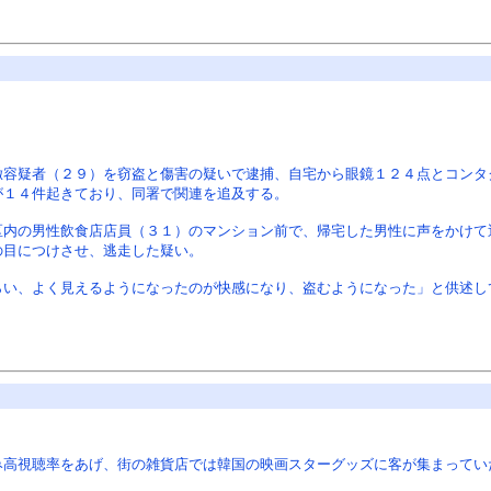
容疑者（２９）を窃盗と傷害の疑いで逮捕、自宅から眼鏡１２４点とコンタ
が１４件起きており、同署で関連を追及する。
内の男性飲食店店員（３１）のマンション前で、帰宅した男性に声をかけて
の目につけさせ、逃走した疑い。
い、よく見えるようになったのが快感になり、盗むようになった」と供述し
み高視聴率をあげ、街の雑貨店では韓国の映画スターグッズに客が集まってい