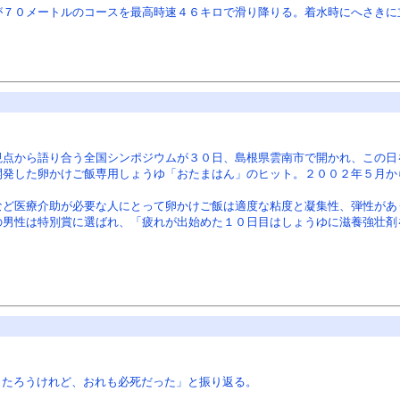
７０メートルのコースを最高時速４６キロで滑り降りる。着水時にへさきに
点から語り合う全国シンポジウムが３０日、島根県雲南市で開かれ、この日
発した卵かけご飯専用しょうゆ「おたまはん」のヒット。２００２年５月か
ど医療介助が必要な人にとって卵かけご飯は適度な粘度と凝集性、弾性があ
男性は特別賞に選ばれ、「疲れが出始めた１０日目はしょうゆに滋養強壮剤
ったろうけれど、おれも必死だった」と振り返る。