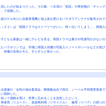
流したのが始まりだった。その後、ペ主演の「初恋」や歴史物の「チャング
タ」で追随した。
居のゲル向けに自家発電機と地上波を受けるパラボラアンテナが販売されて
（２２）は「韓国ドラマはストーリーがいい。時々泣いてしまう」。韓国人
子どもも家族は一緒にテレビを見る。韓国ドラマは暴力や性描写が少ないの
たハラホリンでは、市場に韓国人俳優の写真入りノートやシールなどが並び
？ 俳優の名前が８人、すらすらと挙がった。
いる国連の「女性の地位委員会」閣僚級会合で四日、ノーベル平和賞受賞者で
もに唱和した。
知って感銘を受け、世界に広めることを決意したという。
再使用（リユース）、資源再利用（リサイクル）、修理（リペア）の四つの