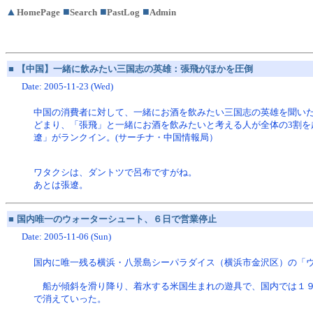
▲
■
■
■
HomePage
Search
PastLog
Admin
■
【中国】一緒に飲みたい三国志の英雄：張飛がほかを圧倒
Date: 2005-11-23 (Wed)
中国の消費者に対して、一緒にお酒を飲みたい三国志の英雄を聞い
どまり、「張飛」と一緒にお酒を飲みたいと考える人が全体の3割を
遼」がランクイン。(サーチナ・中国情報局）
ワタクシは、ダントツで呂布ですがね。
あとは張遼。
■
国内唯一のウォーターシュート、６日で営業停止
Date: 2005-11-06 (Sun)
国内に唯一残る横浜・八景島シーパラダイス（横浜市金沢区）の「
船が傾斜を滑り降り、着水する米国生まれの遊具で、国内では１９
で消えていった。