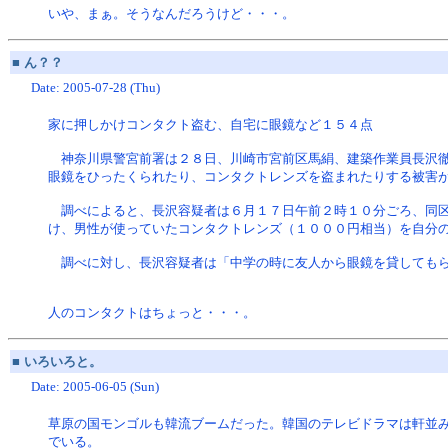
いや、まぁ。そうなんだろうけど・・・。
■
ん？？
Date: 2005-07-28 (Thu)
家に押しかけコンタクト盗む、自宅に眼鏡など１５４点
神奈川県警宮前署は２８日、川崎市宮前区馬絹、建築作業員長沢徹
眼鏡をひったくられたり、コンタクトレンズを盗まれたりする被害
調べによると、長沢容疑者は６月１７日午前２時１０分ごろ、同区
け、男性が使っていたコンタクトレンズ（１０００円相当）を自分
調べに対し、長沢容疑者は「中学の時に友人から眼鏡を貸してもら
人のコンタクトはちょっと・・・。
■
いろいろと。
Date: 2005-06-05 (Sun)
草原の国モンゴルも韓流ブームだった。韓国のテレビドラマは軒並
でいる。