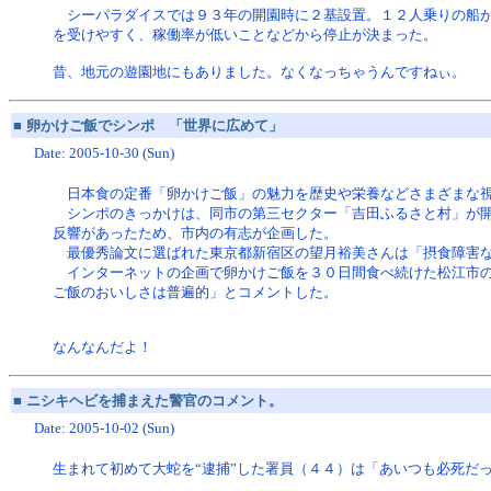
シーパラダイスでは９３年の開園時に２基設置。１２人乗りの船が
を受けやすく、稼働率が低いことなどから停止が決まった。
昔、地元の遊園地にもありました。なくなっちゃうんですねぃ。
■
卵かけご飯でシンポ 「世界に広めて」
Date: 2005-10-30 (Sun)
日本食の定番「卵かけご飯」の魅力を歴史や栄養などさまざまな視
シンポのきっかけは、同市の第三セクター「吉田ふるさと村」が開
反響があったため、市内の有志が企画した。
最優秀論文に選ばれた東京都新宿区の望月裕美さんは「摂食障害な
インターネットの企画で卵かけご飯を３０日間食べ続けた松江市の
ご飯のおいしさは普遍的」とコメントした。
なんなんだよ！
■
ニシキヘビを捕まえた警官のコメント。
Date: 2005-10-02 (Sun)
生まれて初めて大蛇を“逮捕”した署員（４４）は「あいつも必死だ