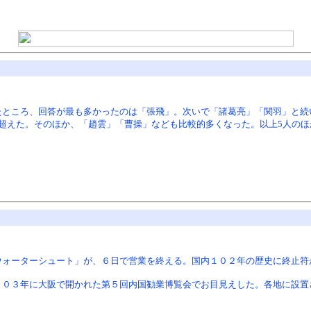
たところ、回答が最も多かったのは「張飛」。次いで「諸葛亮」「関羽」と続
超えた。そのほか、「趙雲」「曹操」なども比較的多くなった。以上5人のほ
ウォーターシュート」が、６日で営業を終える。国内１０２年の歴史に終止符
０３年に大阪で開かれた第５回内国勧業博覧会でお目見えした。各地に設置