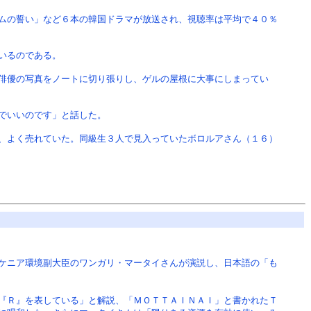
ムの誓い」など６本の韓国ドラマが放送され、視聴率は平均で４０％
いるのである。
俳優の写真をノートに切り張りし、ゲルの屋根に大事にしまってい
でいいのです」と話した。
、よく売れていた。同級生３人で見入っていたボロルアさん（１６）
ケニア環境副大臣のワンガリ・マータイさんが演説し、日本語の「も
『Ｒ』を表している」と解説、「ＭＯＴＴＡＩＮＡＩ」と書かれたＴ