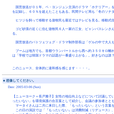
国営放送が０１年、ペ・ヨンジュン主演のドラマ「ホテリアー」を
を記録し、６０％を超えたこともある。民間テレビ局も「冬のソナ
ヒツジを飼って移動する遊牧民も最近ではテレビを見る。移動式住
ゴビ砂漠の近くに住む遊牧民６人一家の三女、ビャンバスレンさん
る。
国営放送のバトツェツェグ・ドラマ制作部長は「ゲルの中で大人も
ブームは地方でも。首都ウランバートルから西へ約３５０キロ離れ
は「学校では韓国ドラマの話題が一番盛り上がる」。好きなのは誰
このニュース、全体的に違和感を感じます・・・・。
■
想像してください。
Date: 2005-03-06 (Sun)
【ニューヨーク＝長戸雅子】女性の地位向上などについて討議して
ったいない」を環境保護の合言葉として紹介し、会議の参加者とと
マータイさんは二月に来日した際、「もったいない」という言葉を
この日の演説では「『もったいない』は消費削減（リデュース）、