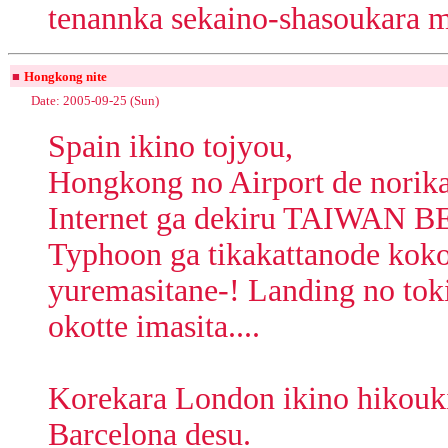
tenannka sekaino-shasoukara mi
■
Hongkong nite
Date: 2005-09-25 (Sun)
Spain ikino tojyou,
Hongkong no Airport de norika
Internet ga dekiru TAIWAN 
Typhoon ga tikakattanode ko
yuremasitane-! Landing no tok
okotte imasita....
Korekara London ikino hikouki
Barcelona desu.