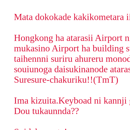
Mata dokokade kakikometara i
Hongkong ha atarasii Airport ni
mukasino Airport ha building s
taihennni suriru ahureru monod
souiunoga daisukinanode atara
Suresure-chakuriku!!(TmT)
Ima kizuita.Keyboad ni kannji 
Dou tukaunnda??