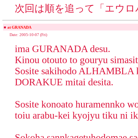
次回は順を追って「エウロ
■
at GRANADA
Date: 2005-10-07 (Fri)
ima GURANADA desu.
Kinou otouto to gouryu simasit
Sosite sakihodo ALHAMBLA k
DORAKUE mitai desita.
Sosite konoato huramennko wo 
toiu arabu-kei kyojyu tiku ni i
Sokoha sannkagetuhodomae sasa