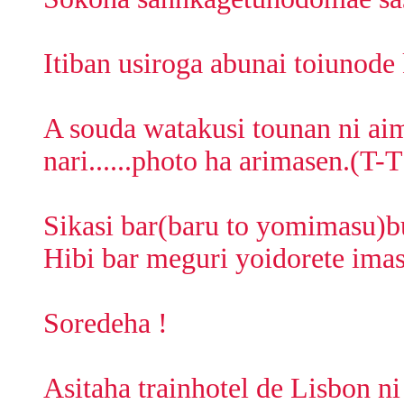
Itiban usiroga abunai toiunode
A souda watakusi tounan ni ai
nari......photo ha arimasen.(T-T
Sikasi bar(baru to yomimasu)b
Hibi bar meguri yoidorete imas
Soredeha !
Asitaha trainhotel de Lisbon n