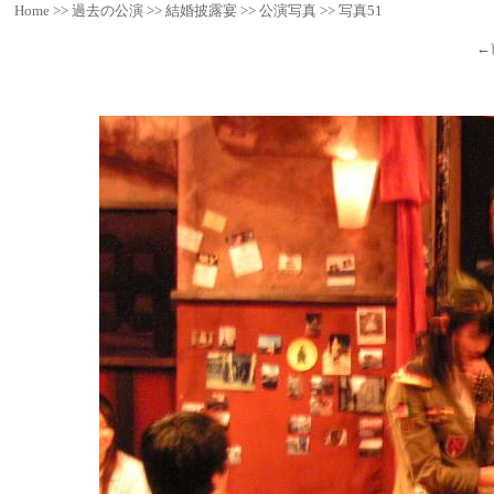
Home
>>
過去の公演
>>
結婚披露宴
>>
公演写真
>>
写真51
←