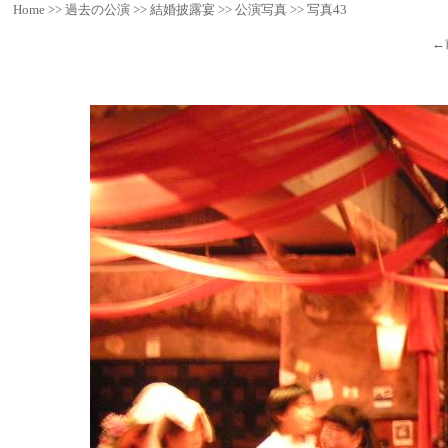
Home
>>
過去の公演
>>
結婚披露宴
>>
公演写真
>>
写真43
←