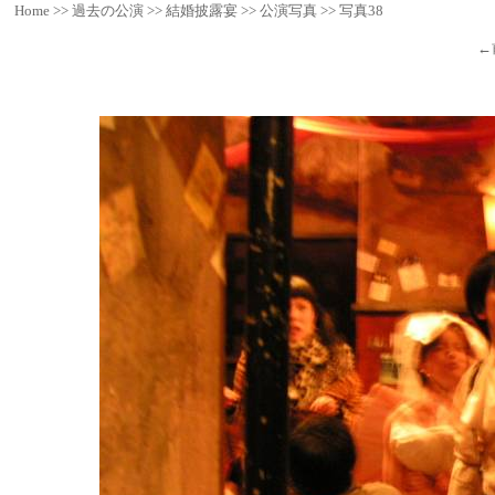
Home
>>
過去の公演
>>
結婚披露宴
>>
公演写真
>>
写真38
←