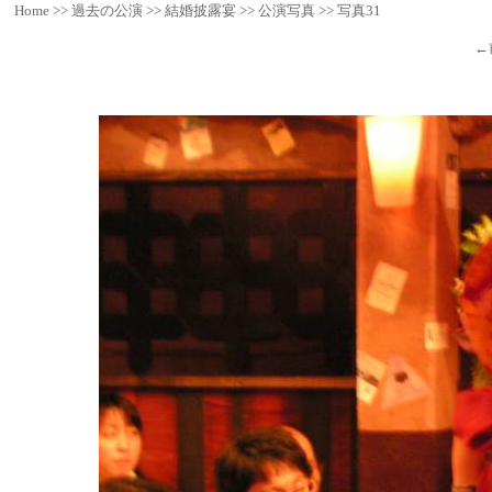
Home
>>
過去の公演
>>
結婚披露宴
>>
公演写真
>>
写真31
←