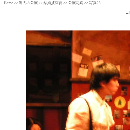
Home
>>
過去の公演
>>
結婚披露宴
>>
公演写真
>>
写真28
←