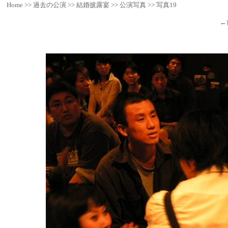
Home
>>
過去の公演
>>
結婚披露宴
>>
公演写真
>>
写真19
←