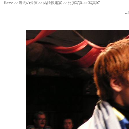
Home
>>
過去の公演
>>
結婚披露宴
>>
公演写真
>>
写真07
←